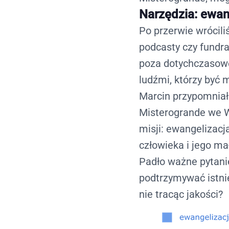
Narzędzia: ewang
Po przerwie wrócili
podcasty czy fundr
poza dotychczasow
ludźmi, którzy być 
Marcin przypomniał
Misterogrande we W
misji: ewangelizacj
człowieka i jego m
Padło ważne pytani
podtrzymywać istni
nie tracąc jakości?