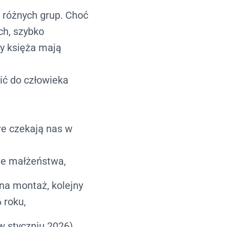
 różnych grup. Choć
ch, szybko
zy księża mają
ić do człowieka
re czekają nas w
ie małżeństwa,
 na montaż, kolejny
 roku,
w styczniu 2026),