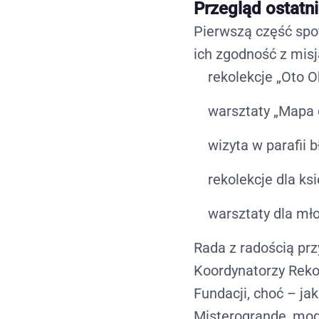
Przegląd ostatn
Pierwszą część spo
ich zgodność z misj
rekolekcje „Oto O
warsztaty „Mapa 
wizyta w parafii 
rekolekcje dla ks
warsztaty dla mł
Rada z radością prz
Koordynatorzy Rekol
Fundacji, choć – ja
Misterogrande
, mog