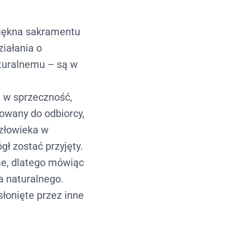
piękna sakramentu
iałania o
turalnemu – są w
ą w sprzeczność,
sowany do odbiorcy,
człowieka w
ł zostać przyjęty.
ie
, dlatego mówiąc
 naturalnego.
słonięte przez inne