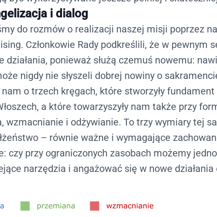
elizacja i dialog
śmy do rozmów o realizacji naszej misji poprzez nar
aising. Członkowie Rady podkreślili, że w pewnym 
e działania, ponieważ służą czemuś nowemu:
nawi
może nigdy nie słyszeli dobrej nowiny o sakramen
 nam o trzech kręgach, które stworzyły fundament 
łoszech, a które towarzyszyły nam także przy for
a, wzmacnianie i odżywianie. To trzy wymiary tej sa
ałżeństwo – równie ważne i wymagające zachowan
e:
czy przy ograniczonych zasobach możemy jedno
ejące narzędzia i angażować się w nowe działania 