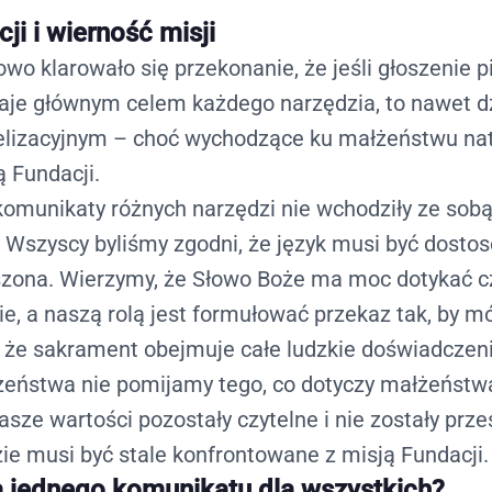
i i wierność misji
wo klarowało się przekonanie, że jeśli głoszenie 
je głównym celem każdego narzędzia, to nawet dz
elizacyjnym – choć wychodzące ku małżeństwu na
ą Fundacji.
komunikaty różnych narzędzi nie wchodziły ze sob
y. Wszyscy byliśmy zgodni, że język musi być dosto
uszona. Wierzymy, że Słowo Boże ma moc dotykać 
a naszą rolą jest formułować przekaz tak, by móg
, że
sakrament obejmuje całe ludzkie doświadczen
eństwa nie pomijamy tego, co dotyczy małżeństwa
asze wartości pozostały czytelne i nie zostały prze
ie musi być stale konfrontowane z misją Fundacji.
 jednego komunikatu dla wszystkich?