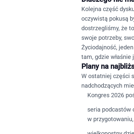
Kolejna część dysku
oczywistą pokusą b
dostrzegliśmy, że t
swoje potrzeby, swo
Życiodajność
, jede
tam, gdzie właśnie 
Plany na najbliż
W ostatniej części 
nadchodzących mie
Kongres 2026 po
seria podcastów o
w przygotowaniu,
wielkopostny dzie