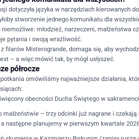
sji dotyczyła języka w narzędziach kierowanych do
yłoby stworzenie jednego komunikatu dla wszystki
o niemożliwe: młodzież, narzeczeni, małżeństwa c
je pytania i swoją wrażliwość.
n z filarów Misterogrande, domaga się, aby wychodz
jest – a więc mówić tak, by mógł usłyszeć.
sze półrocze
spotkania omówiliśmy najważniejsze działania, któ
siącach:
święcony obecności Ducha Świętego w sakramenc
 małżeństwie – trzy odcinki już nagrane i czekają
 a następne planujemy w pierwszym kwartale 2026
ń skupienia w Kazimierzu Biskupim (zapisy ruszą 