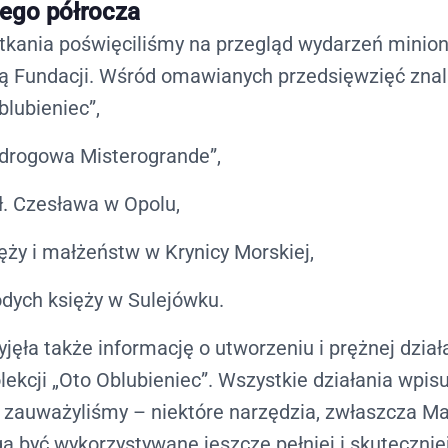
iego półrocza
tkania poświęciliśmy na przegląd wydarzeń minion
ą Fundacji. Wśród omawianych przedsięwzięć znala
blubieniec”,
drogowa Misterogrande”,
bł. Czesława w Opolu,
ięży i małżeństw w Krynicy Morskiej,
odych księży w Sulejówku.
yjęła także informację o utworzeniu i prężnej dział
ekcji „Oto Oblubieniec”. Wszystkie działania wpisu
k zauważyliśmy – niektóre narzędzia, zwłaszcza
Ma
ą być wykorzystywane jeszcze pełniej i skuteczniej